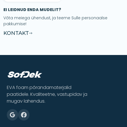
EI LEIDNUD ENDA MUDELIT?
Võta meiega ühendust, ja teeme Sulle personaalse
pakkumise!
KONTAKT
EVA foam põrandamaterjalid
paatidele. Kvaliteetne, vastupidav ja
mugav lahendus.