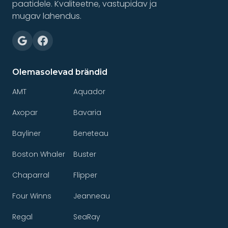
paatidele. Kvaliteetne, vastupidav ja
mugav lahendus.
Olemasolevad brändid
AMT
Aquador
Axopar
Bavaria
Bayliner
Beneteau
Boston Whaler
Buster
Chaparral
Flipper
Four Winns
Jeanneau
Regal
SeaRay