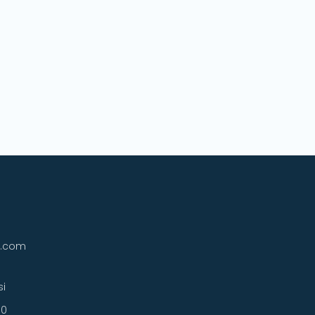
l.com
si
00