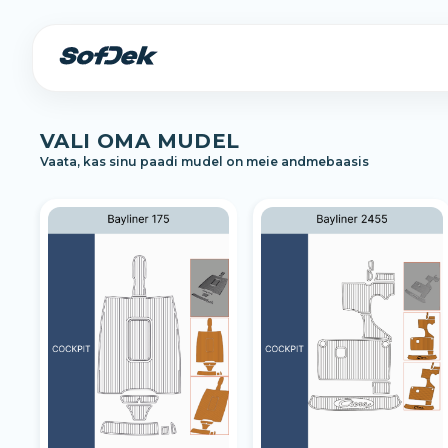
VALI OMA MUDEL
Vaata, kas sinu paadi mudel on meie andmebaasis