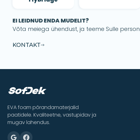
EI LEIDNUD ENDA MUDELIT?
Võta meiega ühendust, ja teeme Sulle perso
KONTAKT
EVA foam põrandamaterjalid
paatidele. Kvaliteetne, vastupidav ja
mugav lahendus.