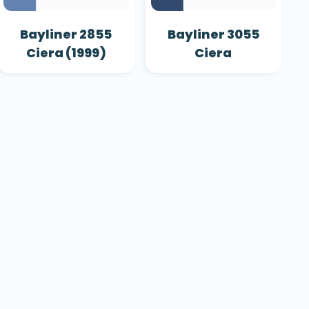
Bayliner 2855
Bayliner 3055
Ciera (1999)
Ciera