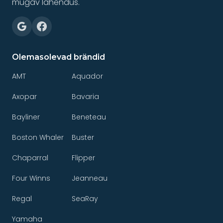
mugav lahendus.
Olemasolevad brändid
AMT
Aquador
Axopar
Bavaria
Bayliner
Beneteau
Boston Whaler
Buster
Chaparral
Flipper
Four Winns
Jeanneau
Regal
SeaRay
Yamaha