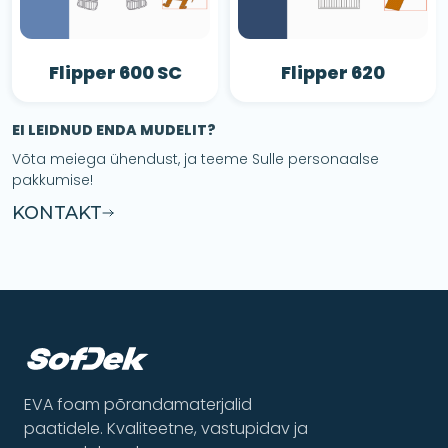
Flipper 600 SC
Flipper 620
EI LEIDNUD ENDA MUDELIT?
Võta meiega ühendust, ja teeme Sulle personaalse
pakkumise!
KONTAKT
EVA foam põrandamaterjalid
paatidele. Kvaliteetne, vastupidav ja