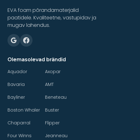
EVA foam põrandamaterjalid
paatidele. Kvaliteetne, vastupidav ja
mugav lahendus.
Olemasolevad brändid
Aquador
Axopar
Bavaria
AMT
Bayliner
Beneteau
Boston Whaler
Buster
Chaparral
Flipper
Four Winns
Jeanneau